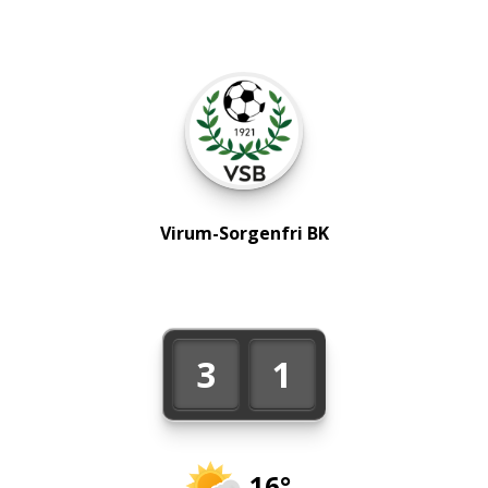
Virum-Sorgenfri BK
3
1
16°