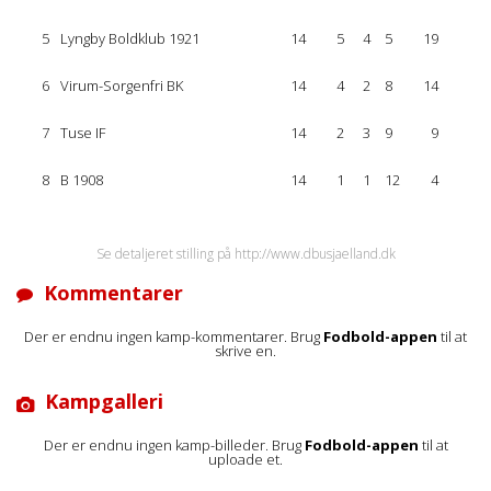
5
Lyngby Boldklub 1921
14
5
4
5
19
6
Virum-Sorgenfri BK
14
4
2
8
14
7
Tuse IF
14
2
3
9
9
8
B 1908
14
1
1
12
4
Se detaljeret stilling på http://www.dbusjaelland.dk
Kommentarer
Der er endnu ingen kamp-kommentarer. Brug
Fodbold-appen
til at
skrive en.
Kampgalleri
Der er endnu ingen kamp-billeder. Brug
Fodbold-appen
til at
uploade et.