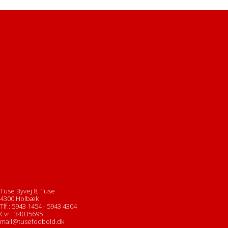
Tuse Byvej 8, Tuse
4300 Holbæk
Tlf.: 5943 1454 - 5943 4304
Cvr.: 34035695
mail@tusefodbold.dk