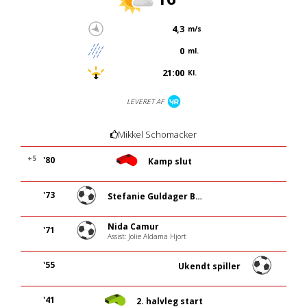
4,3
m/s
0
ml.
21:00
Kl.
LEVERET AF
Mikkel Schomacker
+5
'80
Kamp slut
'73
Stefanie Guldager Buus
Nida Camur
'71
Assist: Jolie Aldama Hjort
'55
Ukendt spiller
'41
2. halvleg start