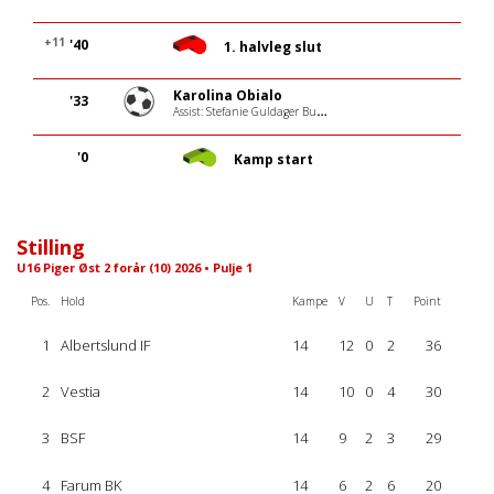
+11
'40
1. halvleg slut
Karolina Obialo
'33
Assist: Stefanie Guldager Buus
'0
Kamp start
Stilling
U16 Piger Øst 2 forår (10) 2026 • Pulje 1
Pos.
Hold
Kampe
V
U
T
Point
1
Albertslund IF
14
12
0
2
36
2
Vestia
14
10
0
4
30
3
BSF
14
9
2
3
29
4
Farum BK
14
6
2
6
20