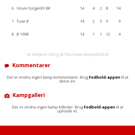
6
Virum-Sorgenfri BK
14
4
2
8
14
7
Tuse IF
14
2
3
9
9
8
B 1908
14
1
1
12
4
Se detaljeret stilling på http://www.dbusjaelland.dk
Kommentarer
Der er endnu ingen kamp-kommentarer. Brug
Fodbold-appen
til at
skrive en.
Kampgalleri
Der er endnu ingen kamp-billeder. Brug
Fodbold-appen
til at
uploade et.