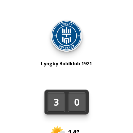
Lyngby Boldklub 1921
3
0
14°