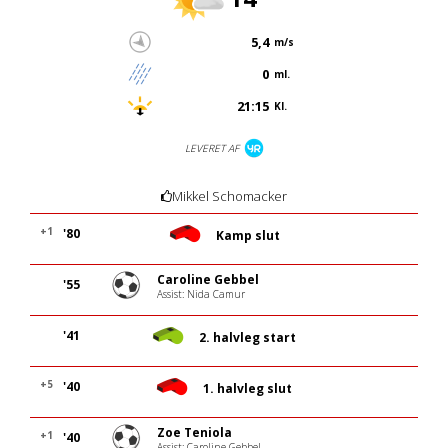
5,4
m/s
0
ml.
21:15
Kl.
LEVERET AF
Mikkel Schomacker
+1
'80
Kamp slut
Caroline Gebbel
'55
Assist: Nida Camur
'41
2. halvleg start
+5
'40
1. halvleg slut
Zoe Teniola
+1
'40
Assist: Caroline Gebbel