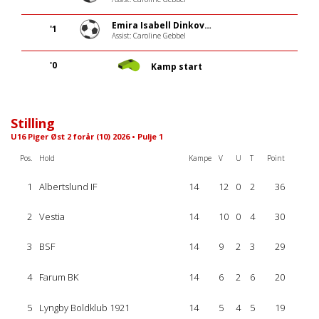
Emira Isabell Dinkovski
'1
Assist: Caroline Gebbel
'0
Kamp start
Stilling
U16 Piger Øst 2 forår (10) 2026 • Pulje 1
Pos.
Hold
Kampe
V
U
T
Point
1
Albertslund IF
14
12
0
2
36
2
Vestia
14
10
0
4
30
3
BSF
14
9
2
3
29
4
Farum BK
14
6
2
6
20
5
Lyngby Boldklub 1921
14
5
4
5
19