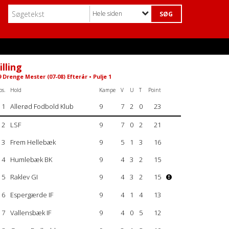
Hele siden
illing
 Drenge Mester (07-08) Efterår • Pulje 1
os.
Hold
Kampe
V
U
T
Point
1
Allerød Fodbold Klub
9
7
2
0
23
2
LSF
9
7
0
2
21
3
Frem Hellebæk
9
5
1
3
16
4
Humlebæk BK
9
4
3
2
15
5
Raklev GI
9
4
3
2
15
6
Espergærde IF
9
4
1
4
13
7
Vallensbæk IF
9
4
0
5
12