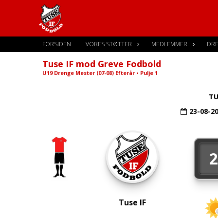
FORSIDEN
VORES STØTTER
MEDLEMMER
DR
Tuse IF mod Greve Fodbold
U19 Drenge Mester (07-08) Efterår • Pulje 1
TU
23-08-2
Tuse IF