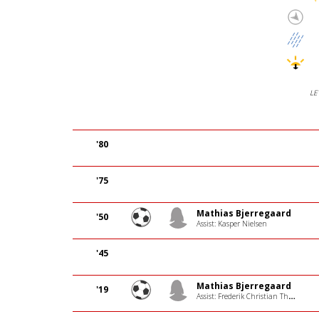
LE
'80
'75
Mathias Bjerregaard
'50
Assist: Kasper Nielsen
'45
Mathias Bjerregaard
'19
Assist: Frederik Christian Thomsen