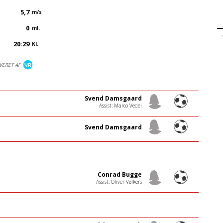
5,7
m/s
0
ml.
20:29
Kl.
VERET AF
Svend Damsgaard
Assist: Marco Vedel
Svend Damsgaard
Conrad Bugge
Assist: Oliver Vølkers