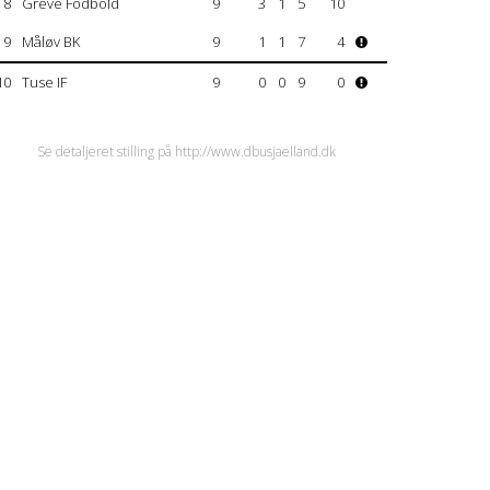
8
Greve Fodbold
9
3
1
5
10
9
Måløv BK
9
1
1
7
4
10
Tuse IF
9
0
0
9
0
Se detaljeret stilling på http://www.dbusjaelland.dk