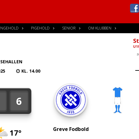
ENGEHOLD
PIGEHOLD
SENIOR
OM KLUBBEN
St
U19
P
SEHALLEN
025
KL. 14.00
2
6
Greve Fodbold
17°