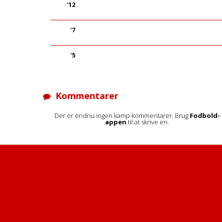
'12
'7
'5
Kommentarer
Der er endnu ingen kamp-kommentarer. Brug
Fodbold-
appen
til at skrive en.