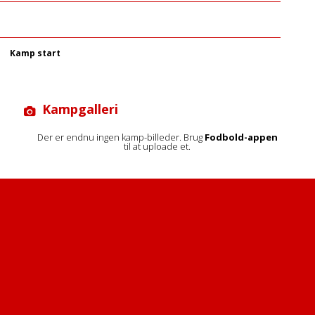
Kamp start
Kampgalleri
Der er endnu ingen kamp-billeder. Brug
Fodbold-appen
til at uploade et.