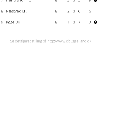
7
Herlufsholm GF
8
3
0
5
9
8
Næstved I.F.
8
2
0
6
6
9
Køge BK
8
1
0
7
3
Se detaljeret stilling på http://www.dbusjaelland.dk