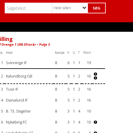
Hele siden
illing
 Drenge 1 (09) Efterår • Pulje 3
os.
Hold
Kampe
V
U
T
Point
1
Svinninge IF
8
6
1
1
19
2
Kalundborg GB
8
5
1
2
16
3
Tuse IF
8
5
1
2
16
4
Dianalund IF
8
5
1
2
16
5
B. 73, Slagelse
8
3
1
4
10
6
Nykøbing FC
8
3
1
4
10