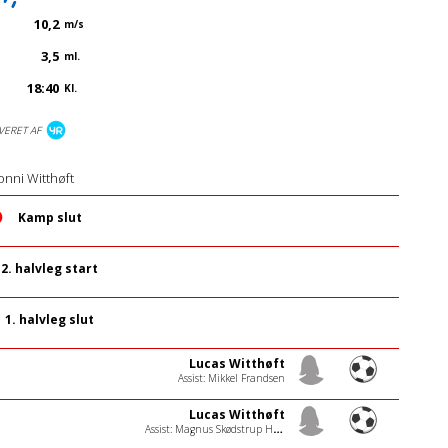
10,2
m/s
3,5
ml.
18:40
Kl.
VERET AF
onni Witthøft
Kamp slut
2. halvleg start
1. halvleg slut
Lucas Witthøft
Assist: Mikkel Frandsen
Lucas Witthøft
Assist: Magnus Skødstrup Hansen