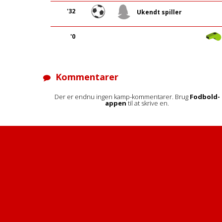
'32
Ukendt spiller
'0
Kommentarer
Der er endnu ingen kamp-kommentarer. Brug
Fodbold-
appen
til at skrive en.