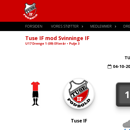
FORSIDEN
VORES STØTTER
MEDLEMMER
DR
Tuse IF mod Svinninge IF
U17 Drenge 1 (09) Efterår • Pulje 3
TU
04-10-2
Tuse IF