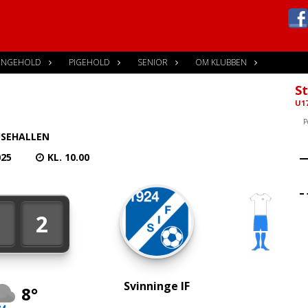
ENGEHOLD
PIGEHOLD
SENIOR
OM KLUBBEN
St
U17
P
SEHALLEN
025
KL. 10.00
1
2
Svinninge IF
8°