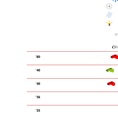
LE
R
'80
'40
'40
'36
'35