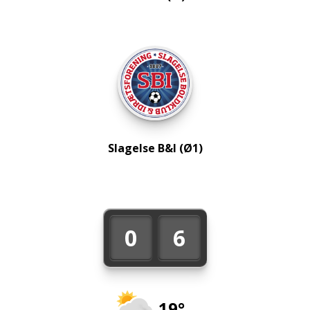
Slagelse B&I (Ø1)
0
6
19°