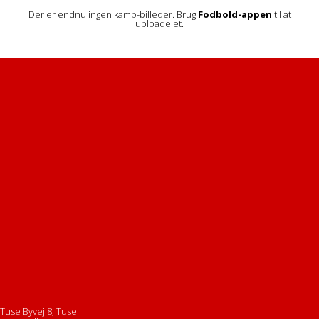
Der er endnu ingen kamp-billeder. Brug
Fodbold-appen
til at
uploade et.
Tuse Byvej 8, Tuse