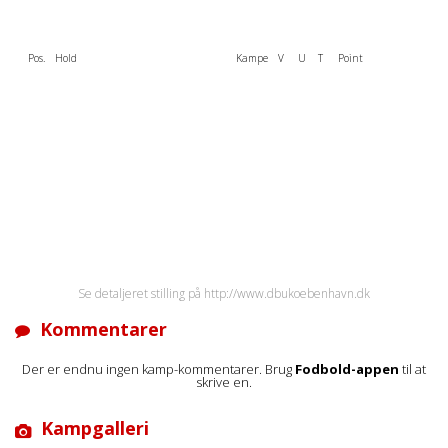
Pos.
Hold
Kampe
V
U
T
Point
Se detaljeret stilling på http://www.dbukoebenhavn.dk
Kommentarer
Der er endnu ingen kamp-kommentarer. Brug
Fodbold-appen
til at
skrive en.
Kampgalleri