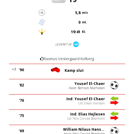
5,8
m/s
0
ml.
19:41
Kl.
LEVERET AF
Rasmus Vestergaard Kolberg
+2
'90
Kamp slut
Yousef El-Chaer
'82
Assist: Bertram Mathiesen
Ind: Yousef El-Chaer
'76
Ud: Oskar Hansson
Ind: Elias Hejlesen
'75
Ud: Felix Conrad Beierholm
William Nilaus Hansen
'69
Assist: Felix Conrad Beierholm