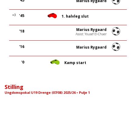
'45
Marius Rygaard
+3
'45
1. halvleg slut
Marius Rygaard
'18
Assist: Yousef El-Chaer
'16
Marius Rygaard
'0
Kamp start
Stilling
Ungdomspokal U19 Drenge (07/08) 2025/26 • Pulje 1