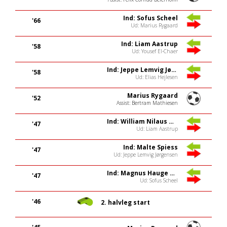
Ind: Sofus Scheel
'66
Ud: Marius Rygaard
Ind: Liam Aastrup
'58
Ud: Yousef El-Chaer
Ind: Jeppe Lemvig Jørgensen
'58
Ud: Elias Hejlesen
Marius Rygaard
'52
Assist: Bertram Mathiesen
Ind: William Nilaus Hansen
'47
Ud: Liam Aastrup
Ind: Malte Spiess
'47
Ud: Jeppe Lemvig Jørgensen
Ind: Magnus Hauge Hansen
'47
Ud: Sofus Scheel
'46
2. halvleg start