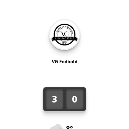
VG Fodbold
3
0
8°