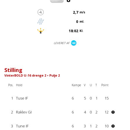
2,7
m/s
0
ml.
18:02
Kl.
LEVERET AF
Stilling
VinterBOLD U-16 drenge 2 • Pulje 2
Pos.
Hold
Kampe
V
U
T
Point
1
Tuse IF
6
5
0
1
15
2
Raklev GI
6
4
0
2
12
3
Tune IF
6
3
1
2
10