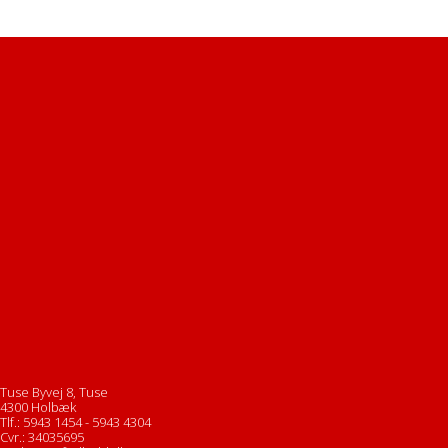
Tuse Byvej 8, Tuse
4300 Holbæk
Tlf.: 5943 1454 - 5943 4304
Cvr.: 34035695