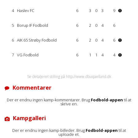
4
Haslev FC
6
3
0
3
9
5
Borup IF Fodbold
6
2
0
4
6
6
AIK 65 Strøby Fodbold
6
2
0
4
6
7
VG Fodbold
6
1
1
4
4
Se detaljeret stilling på http://www.dbusjaelland.dk
Kommentarer
Der er endnu ingen kamp-kommentarer. Brug
Fodbold-appen
til at
skrive en.
Kampgalleri
Der er endnu ingen kamp-billeder. Brug
Fodbold-appen
til at
uploade et.