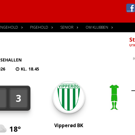
ENGEHOLD
PIGEHOLD
SENIOR
OM KLUBBEN
St
U16
P
SEHALLEN
026
KL. 18.45
3
3
Vipperød BK
18°