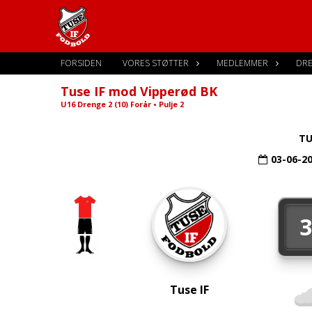
FORSIDEN
VORES STØTTER
MEDLEMMER
DR
Tuse IF mod Vipperød BK
U16 Drenge 2 (10) Forår • Pulje 2
TU
03-06-2
Tuse IF