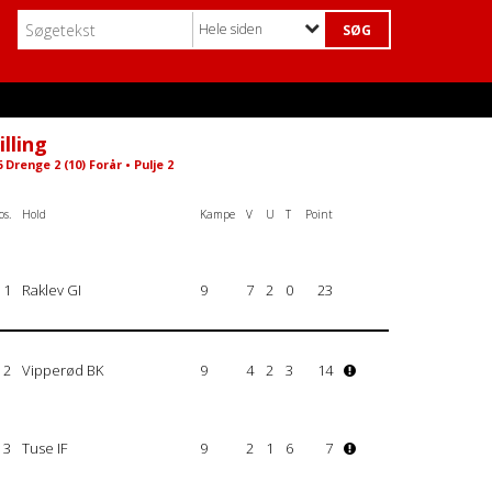
Hele siden
illing
 Drenge 2 (10) Forår • Pulje 2
os.
Hold
Kampe
V
U
T
Point
1
Raklev GI
9
7
2
0
23
2
Vipperød BK
9
4
2
3
14
3
Tuse IF
9
2
1
6
7