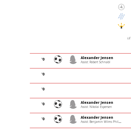
LE
Alexander Jensen
'0
Assist: Robert Schnabl
'0
'0
Alexander Jensen
'0
Assist: Nikolai Espersen
Alexander Jensen
'0
Assist: Benjamin Wilms Philipsen