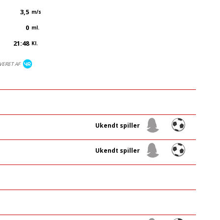
3,5
m/s
0
ml.
21:48
Kl.
VERET AF
Ukendt spiller
Ukendt spiller