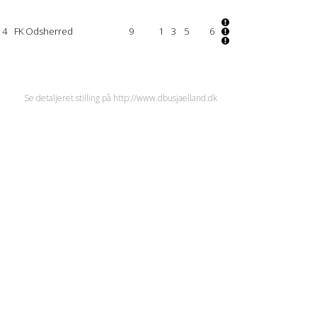
4
FK Odsherred
9
1
3
5
6
Se detaljeret stilling på http://www.dbusjaelland.dk