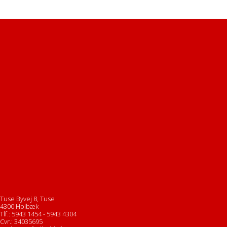
Tuse Byvej 8, Tuse
4300 Holbæk
Tlf.: 5943 1454 - 5943 4304
Cvr.: 34035695