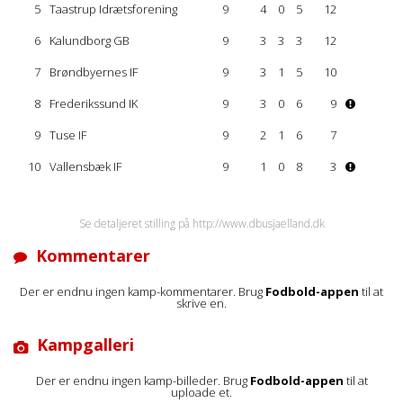
5
Taastrup Idrætsforening
9
4
0
5
12
6
Kalundborg GB
9
3
3
3
12
7
Brøndbyernes IF
9
3
1
5
10
8
Frederikssund IK
9
3
0
6
9
9
Tuse IF
9
2
1
6
7
10
Vallensbæk IF
9
1
0
8
3
Se detaljeret stilling på http://www.dbusjaelland.dk
Kommentarer
Der er endnu ingen kamp-kommentarer. Brug
Fodbold-appen
til at
skrive en.
Kampgalleri
Der er endnu ingen kamp-billeder. Brug
Fodbold-appen
til at
uploade et.