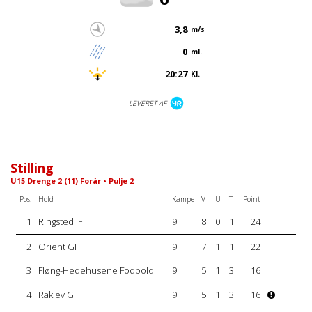
3,8
m/s
0
ml.
20:27
Kl.
LEVERET AF
Stilling
U15 Drenge 2 (11) Forår • Pulje 2
Pos.
Hold
Kampe
V
U
T
Point
1
Ringsted IF
9
8
0
1
24
2
Orient GI
9
7
1
1
22
3
Fløng-Hedehusene Fodbold
9
5
1
3
16
4
Raklev GI
9
5
1
3
16