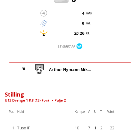
4
m/s
0
ml.
20:26
Kl.
LEVERET AF
'0
Arthur Nymann Mikkelsen (Straffe)
Stilling
U13 Drenge 1 8:8 (13) Forår • Pulje 2
Pos.
Hold
Kampe
V
U
T
Point
1
Tuse IF
10
7
1
2
22