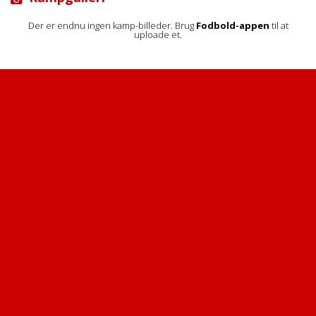
Der er endnu ingen kamp-billeder. Brug
Fodbold-appen
til at
uploade et.