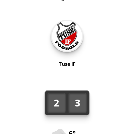
Tuse IF
2
3
6°