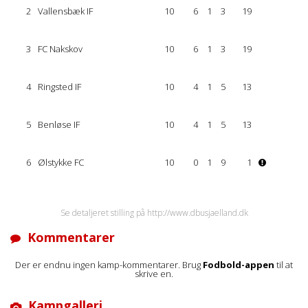
2
Vallensbæk IF
10
6
1
3
19
3
FC Nakskov
10
6
1
3
19
4
Ringsted IF
10
4
1
5
13
5
Benløse IF
10
4
1
5
13
6
Ølstykke FC
10
0
1
9
1
Se detaljeret stilling på http://www.dbusjaelland.dk
Kommentarer
Der er endnu ingen kamp-kommentarer. Brug
Fodbold-appen
til at
skrive en.
Kampgalleri