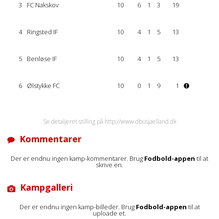
3
FC Nakskov
10
6
1
3
19
4
Ringsted IF
10
4
1
5
13
5
Benløse IF
10
4
1
5
13
6
Ølstykke FC
10
0
1
9
1
Se detaljeret stilling på http://www.dbusjaelland.dk
Kommentarer
Der er endnu ingen kamp-kommentarer. Brug
Fodbold-appen
til at
skrive en.
Kampgalleri
Der er endnu ingen kamp-billeder. Brug
Fodbold-appen
til at
uploade et.