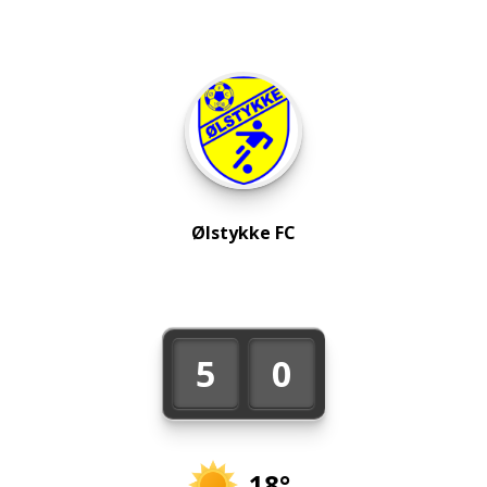
Ølstykke FC
5
0
18°