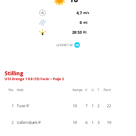
4,7
m/s
0
ml.
20:53
Kl.
LEVERET AF
Stilling
U13 Drenge 1 8:8 (13) Forår • Pulje 2
Pos.
Hold
Kampe
V
U
T
Point
1
Tuse IF
10
7
1
2
22
2
Vallensbæk IF
10
6
1
3
19