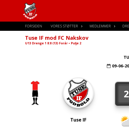
FORSIDEN
VORES STØTTER
MEDLEMMER
DR
Tuse IF mod FC Nakskov
U13 Drenge 1 8:8 (13) Forår • Pulje 2
TU
09-06-2
Tuse IF