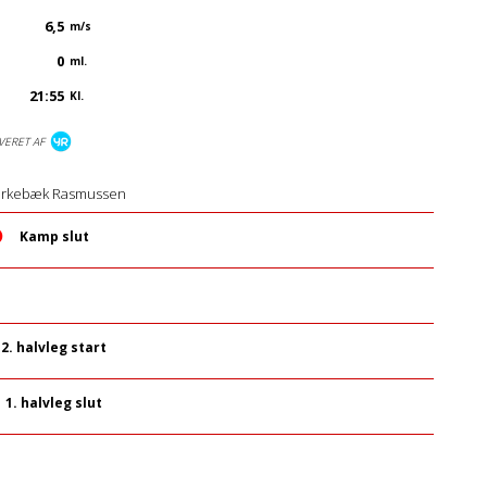
6,5
m/s
0
ml.
21:55
Kl.
VERET AF
rkebæk Rasmussen
Kamp slut
2. halvleg start
1. halvleg slut