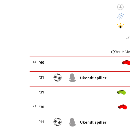
LE
René Mø
+3
'60
'31
Ukendt spiller
'31
+1
'30
'11
Ukendt spiller