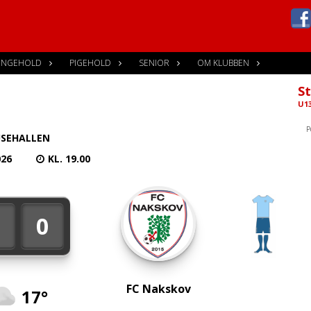
ENGEHOLD
PIGEHOLD
SENIOR
OM KLUBBEN
St
U13
P
SEHALLEN
026
KL. 19.00
2
0
FC Nakskov
17°