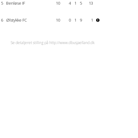
5
Benløse IF
10
4
1
5
13
6
Ølstykke FC
10
0
1
9
1
Se detaljeret stilling på http://www.dbusjaelland.dk