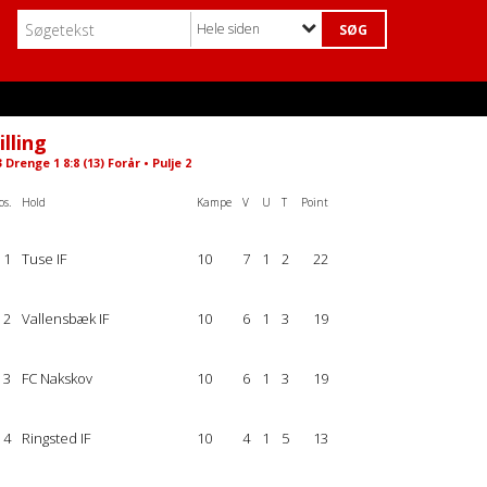
Hele siden
illing
 Drenge 1 8:8 (13) Forår • Pulje 2
os.
Hold
Kampe
V
U
T
Point
1
Tuse IF
10
7
1
2
22
2
Vallensbæk IF
10
6
1
3
19
3
FC Nakskov
10
6
1
3
19
4
Ringsted IF
10
4
1
5
13