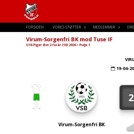
FORSIDEN
VORES STØTTER
MEDLEMMER
DR
Virum-Sorgenfri BK mod Tuse IF
U16 Piger Øst 2 forår (10) 2026 • Pulje 1
VIR
19-04-2
Virum-Sorgenfri BK