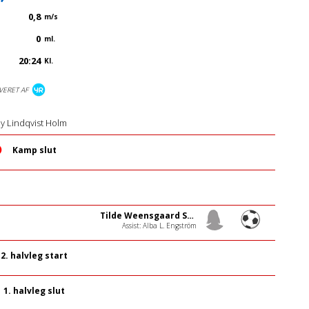
0,8
m/s
0
ml.
20:24
Kl.
VERET AF
y Lindqvist Holm
Kamp slut
Tilde Weensgaard Sørensen
Assist: Alba L. Engström
2. halvleg start
1. halvleg slut