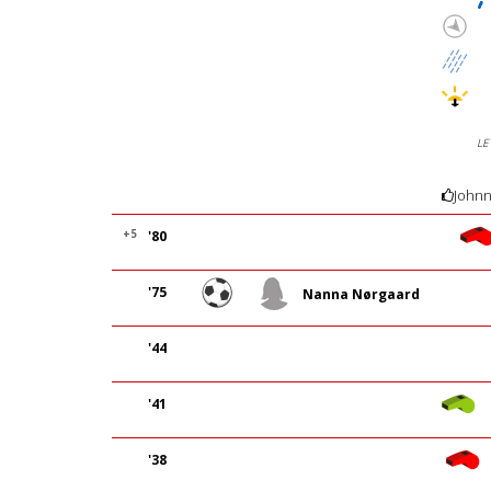
LE
Johnn
+5
'80
'75
Nanna Nørgaard
'44
'41
'38