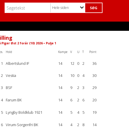
Hele siden
illing
 Piger Øst 2 forår (10) 2026 • Pulje 1
os.
Hold
Kampe
V
U
T
Point
1
Albertslund IF
14
12
0
2
36
2
Vestia
14
10
0
4
30
3
BSF
14
9
2
3
29
4
Farum BK
14
6
2
6
20
5
Lyngby Boldklub 1921
14
5
4
5
19
6
Virum-Sorgenfri BK
14
4
2
8
14