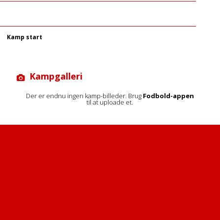
Kamp start
Kampgalleri
Der er endnu ingen kamp-billeder. Brug
Fodbold-appen
til at uploade et.