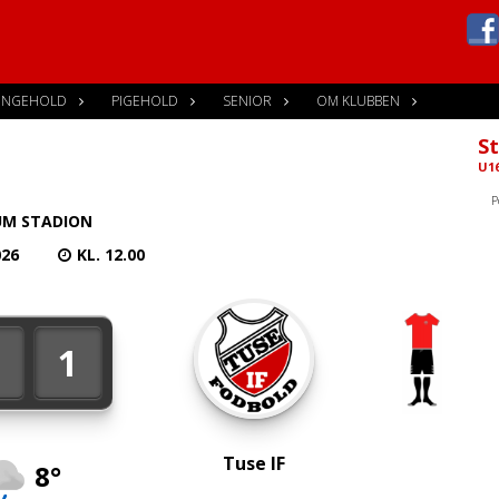
ENGEHOLD
PIGEHOLD
SENIOR
OM KLUBBEN
St
U16
P
UM STADION
026
KL. 12.00
2
1
Tuse IF
8°