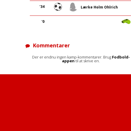
'34
Lærke Holm Ohlrich
'0
Kommentarer
Der er endnu ingen kamp-kommentarer. Brug
Fodbold-
appen
til at skrive en.