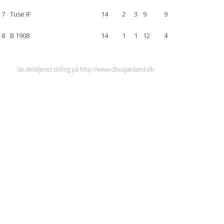
7
Tuse IF
14
2
3
9
9
8
B 1908
14
1
1
12
4
Se detaljeret stilling på http://www.dbusjaelland.dk