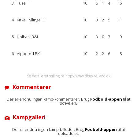
3
Tuse IF
10
5
1
4
16
4
Kirke Hyllinge IF
10
3
2
5
11
5
Holbæk B&I
10
3
0
7
9
6
Vipperød BK
10
2
2
6
8
Se detaljeret stilling på http://www.dbusjaelland.dk
Kommentarer
Der er endnu ingen kamp-kommentarer. Brug
Fodbold-appen
til at
skrive en.
Kampgalleri
Der er endnu ingen kamp-billeder. Brug
Fodbold-appen
til at
uploade et.