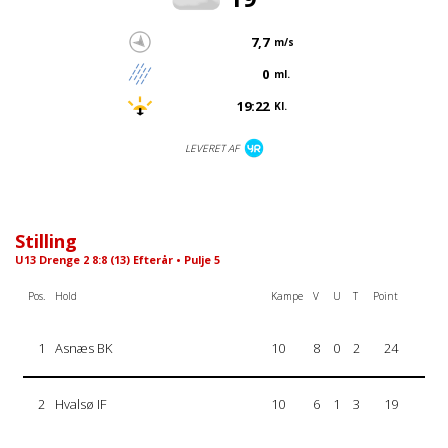
7,7
m/s
0
ml.
19:22
Kl.
LEVERET AF
Stilling
U13 Drenge 2 8:8 (13) Efterår • Pulje 5
Pos.
Hold
Kampe
V
U
T
Point
1
Asnæs BK
10
8
0
2
24
2
Hvalsø IF
10
6
1
3
19