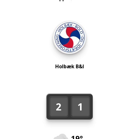
Holbæk B&I
2
1
19°