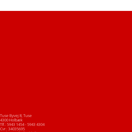
Tuse Byvej 8, Tuse
4300 Holbæk
Tlf.: 5943 1454 - 5943 4304
Cvr.: 34035695