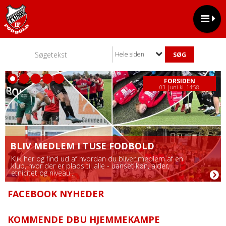
Hele siden
FORSIDEN
03. juni kl. 14:58
BLIV MEDLEM I TUSE FODBOLD
Klik her og find ud af hvordan du bliver medlem af en
klub, hvor der er plads til alle - uanset køn, alder,
etnicitet og niveau...
FACEBOOK NYHEDER
KOMMENDE DBU HJEMMEKAMPE