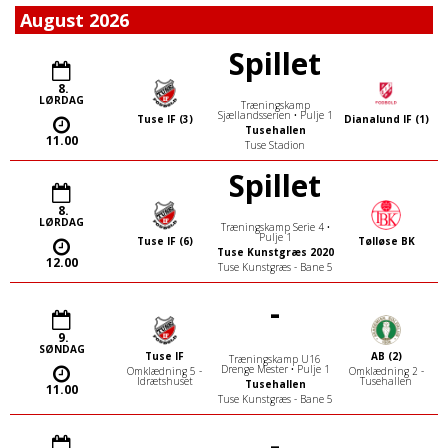
August 2026
Spillet
8.
LØRDAG
Træningskamp
Sjællandsserien • Pulje 1
Tuse IF (3)
Dianalund IF (1)
Tusehallen
11.00
Tuse Stadion
Spillet
8.
LØRDAG
Træningskamp Serie 4 •
Pulje 1
Tuse IF (6)
Tølløse BK
Tuse Kunstgræs 2020
12.00
Tuse Kunstgræs - Bane 5
-
9.
SØNDAG
Tuse IF
AB (2)
Træningskamp U16
Drenge Mester • Pulje 1
Omklædning 5 -
Omklædning 2 -
Idrætshuset
Tusehallen
Tusehallen
11.00
Tuse Kunstgræs - Bane 5
-