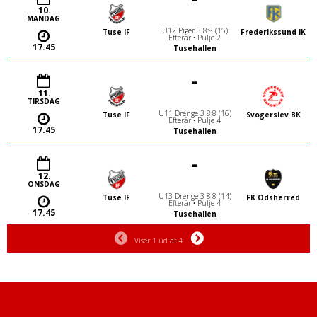
10.
MANDAG
U12 Piger 3 8:8 (15)
Tuse IF
Frederikssund IK
Efterår • Pulje 2
17.45
Tusehallen
-
11.
TIRSDAG
U11 Drenge 3 8:8 (16)
Tuse IF
Svogerslev BK
Efterår • Pulje 4
17.45
Tusehallen
-
12.
ONSDAG
U13 Drenge 3 8:8 (14)
Tuse IF
FK Odsherred
Efterår • Pulje 4
17.45
Tusehallen
Viser 1 ud af 4