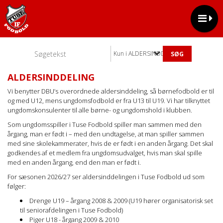
Kun i ALDERSINDDELING
ALDERSINDDELING
Vi benytter DBU’s overordnede aldersinddeling, så børnefodbold er til
og med U12, mens ungdomsfodbold er fra U13 til U19. Vi har tilknyttet
ungdomskonsulenter
til alle børne- og ungdomshold i klubben.
Som ungdomsspiller i Tuse Fodbold spiller man sammen med den
årgang, man er født i – med den undtagelse, at man spiller sammen
med sine skolekammerater, hvis de er født i en anden årgang. Det skal
godkendes af et medlem fra ungdomsudvalget, hvis man skal spille
med en anden årgang, end den man er født i.
For sæsonen 2026/27 ser aldersinddelingen i Tuse Fodbold ud som
følger:
Drenge U19 – årgang 2008 & 2009 (U19 hører organisatorisk set
til seniorafdelingen i Tuse Fodbold)
Piger U18 - årgang 2009 & 2010