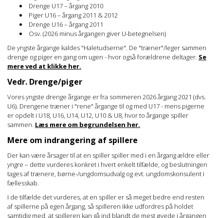
Drenge U17 – årgang 2010
Piger U16 – årgang 2011 & 2012
Drenge U16 – årgang 2011
Osv. (2026 minus årgangen giver U-betegnelsen)
De yngste årgange kaldes "Haletudserne". De "træner"/leger sammen
drenge og piger en gang om ugen - hvor også forældrene deltager.
Se
mere ved at klikke her.
Vedr. Drenge/piger
Vores yngste drenge årgange er fra sommeren 2026 årgang 2021 (dvs.
U6). Drengene træner i "rene" årgange til og med U17 - mens pigerne
er opdelt i U18, U16, U14, U12, U10 & U8, hvor to årgange spiller
sammen.
Læs mere om begrundelsen her.
Mere om indrangering af spillere
Der kan være årsager til at en spiller spiller med i en årgang ældre eller
yngre – dette vurderes konkret i hvert enkelt tilfælde, og beslutningen
tages af trænere, børne-/ungdomsudvalg og evt. ungdomskonsulent i
fællesskab.
I de tilfælde det vurderes, at en spiller er så meget bedre end resten
af spillerne på egen årgang, så spilleren ikke udfordres på holdet
samtidig med, at spilleren kan gå ind blandt de mest øvede i årgangen