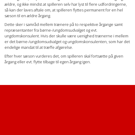
ældre, og ikke mindst at spilleren selv har lyst til flere udfordringerne,
så kan der laves aftale om, at spilleren flyttes permanent for en hel
sæson til en ældre årgang.
Dette sker i samråd mellem trænere på to respektive årgange samt
repræsentanter fra børne-/ungdomsudvalget og evt.
ungdomskonsulent. Hvis der skulle være uenighed trænerne i mellem
er det børne-/ungdomsudvalget og ungdomskonsulenten, som har det
endelige mandat til at træffe afgørelse.
Efter hver sæson vurderes det, om spilleren skal fortsætte på given
årgang eller evt. flytte tilbage til egen årgang igen.