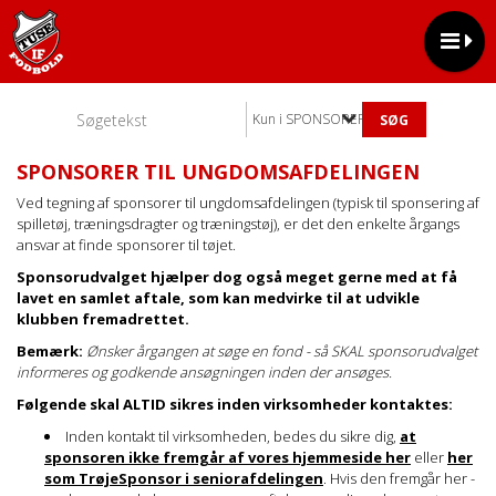
Kun i SPONSORER TIL UNGDOMSAFDE
SPONSORER TIL UNGDOMSAFDELINGEN
Ved tegning af sponsorer til ungdomsafdelingen (typisk til sponsering af
spilletøj, træningsdragter og træningstøj), er det den enkelte årgangs
ansvar at finde sponsorer til tøjet.
Sponsorudvalget hjælper dog også meget gerne med at få
lavet en samlet aftale, som kan medvirke til at udvikle
klubben fremadrettet.
Bemærk:
Ønsker årgangen at søge en fond - så SKAL sponsorudvalget
informeres og godkende ansøgningen inden der ansøges.
Følgende skal ALTID sikres inden virksomheder kontaktes:
Inden kontakt til virksomheden, bedes du sikre dig,
at
sponsoren ikke fremgår af vores hjemmeside her
eller
her
som TrøjeSponsor i seniorafdelingen
. Hvis den fremgår her -