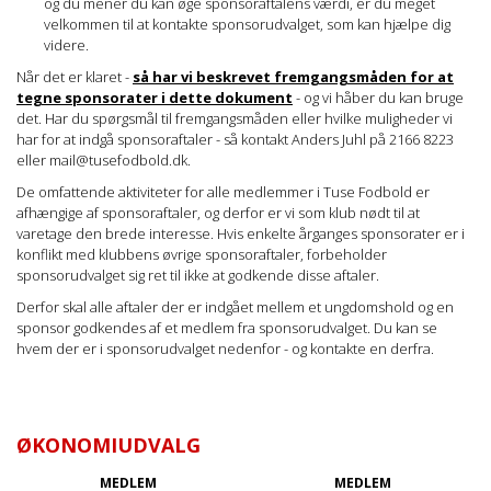
og du mener du kan øge sponsoraftalens værdi, er du meget
velkommen til at kontakte sponsorudvalget, som kan hjælpe dig
videre.
Når det er klaret -
så har vi beskrevet fremgangsmåden for at
tegne sponsorater i dette dokument
- og vi håber du kan bruge
det. Har du spørgsmål til fremgangsmåden eller hvilke muligheder vi
har for at indgå sponsoraftaler - så kontakt Anders Juhl på 2166 8223
eller mail@tusefodbold.dk.
De omfattende aktiviteter for alle medlemmer i Tuse Fodbold er
afhængige af sponsoraftaler, og derfor er vi som klub nødt til at
varetage den brede interesse. Hvis enkelte årganges sponsorater er i
konflikt med klubbens øvrige sponsoraftaler, forbeholder
sponsorudvalget sig ret til ikke at godkende disse aftaler.
Derfor skal alle aftaler der er indgået mellem et ungdomshold og en
sponsor godkendes af et medlem fra sponsorudvalget. Du kan se
hvem der er i sponsorudvalget nedenfor - og kontakte en derfra.
ØKONOMIUDVALG
MEDLEM
MEDLEM