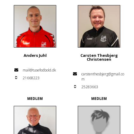
Anders Juhl
Carsten Thesbjerg
Christensen
mail@tusefodbold.dk
carstenthesbjerg@gmail.co
21668223
m
25283663
MEDLEM
MEDLEM