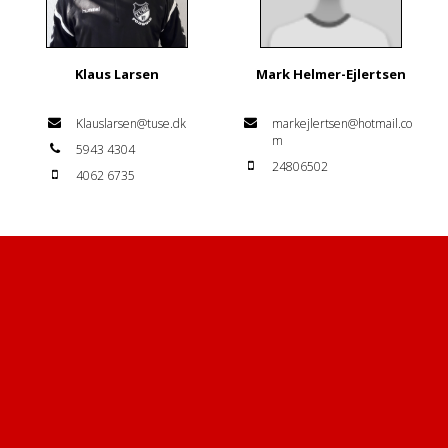
Klaus Larsen
Mark Helmer-Ejlertsen
Klauslarsen@tuse.dk
markejlertsen@hotmail.co
m
5943 4304
24806502
4062 6735