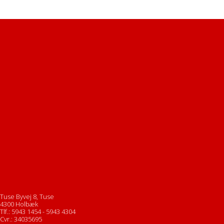
Tuse Byvej 8, Tuse
4300 Holbæk
Tlf.: 5943 1454 - 5943 4304
Cvr.: 34035695