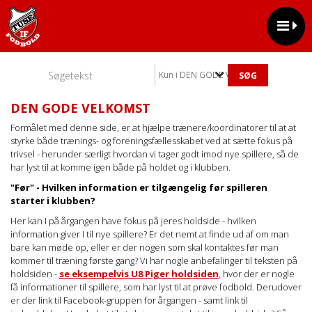
Kun i DEN GODE VELKOMST
DEN GODE VELKOMST
Formålet med denne side, er at hjælpe trænere/koordinatorer til at at
styrke både trænings- og foreningsfællesskabet ved at sætte fokus på
trivsel - herunder særligt hvordan vi tager godt imod nye spillere, så de
har lyst til at komme igen både på holdet og i klubben.
"Før" - Hvilken information er tilgængelig før spilleren
starter i klubben?
Her kan I på årgangen have fokus på jeres holdside - hvilken
information giver I til nye spillere? Er det nemt at finde ud af om man
bare kan møde op, eller er der nogen som skal kontaktes før man
kommer til træning første gang? Vi har nogle anbefalinger til teksten på
holdsiden -
se eksempelvis U8 Piger holdsiden
, hvor der er nogle
få informationer til spillere, som har lyst til at prøve fodbold. Derudover
er der link til Facebook-gruppen for årgangen - samt link til