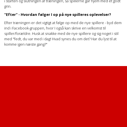
i starten og slutningen af træningen, så spillerne går hjem med et godt
grin.
"Efter" - Hvordan følger I op på nye spilleres oplevelser?
Efter træningen er det vigtigt at følge op med de nye spillere - byd dem
ind i Facebook-gruppen, hvor I også kan skrive en velkomst til
spiller/forældre. Husk at snakke med de nye spillere og sig noget i stil
med "fedt, du var med i dag! Hvad synes du om det? Har du lyst til at
komme igen næste gang?"