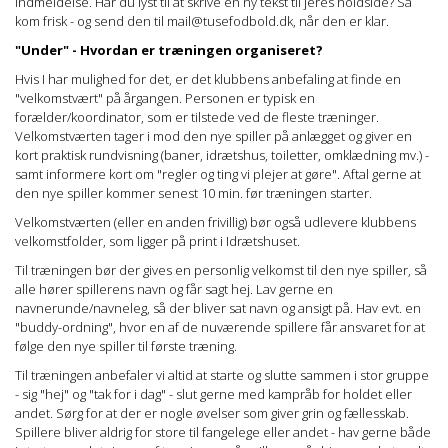
indmeldelse. Har du lyst til at skrive en ny tekst til jeres holdside? Så
kom frisk - og send den til mail@tusefodbold.dk, når den er klar.
"Under" - Hvordan er træningen organiseret?
Hvis I har mulighed for det, er det klubbens anbefaling at finde en
"velkomstvært" på årgangen. Personen er typisk en
forælder/koordinator, som er tilstede ved de fleste træninger.
Velkomstværten tager i mod den nye spiller på anlægget og giver en
kort praktisk rundvisning (baner, idrætshus, toiletter, omklædning mv.) -
samt informere kort om "regler og ting vi plejer at gøre". Aftal gerne at
den nye spiller kommer senest 10 min. før træningen starter.
Velkomstværten (eller en anden frivillig) bør også udlevere klubbens
velkomstfolder, som ligger på print i Idrætshuset.
Til træningen bør der gives en personlig velkomst til den nye spiller, så
alle hører spillerens navn og får sagt hej. Lav gerne en
navnerunde/navneleg, så der bliver sat navn og ansigt på. Hav evt. en
"buddy-ordning", hvor en af de nuværende spillere får ansvaret for at
følge den nye spiller til første træning.
Til træningen anbefaler vi altid at starte og slutte sammen i stor gruppe
- sig "hej" og "tak for i dag" - slut gerne med kampråb for holdet eller
andet. Sørg for at der er nogle øvelser som giver grin og fællesskab.
Spillere bliver aldrig for store til fangelege eller andet - hav gerne både