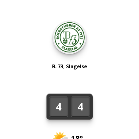
B. 73, Slagelse
4
4
18°