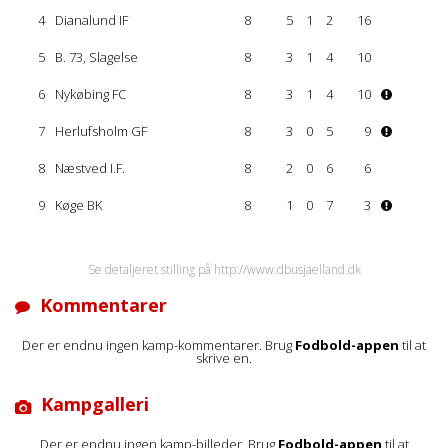
4
Dianalund IF
8
5
1
2
16
5
B. 73, Slagelse
8
3
1
4
10
6
Nykøbing FC
8
3
1
4
10
7
Herlufsholm GF
8
3
0
5
9
8
Næstved I.F.
8
2
0
6
6
9
Køge BK
8
1
0
7
3
Se detaljeret stilling på http://www.dbusjaelland.dk
Kommentarer
Der er endnu ingen kamp-kommentarer. Brug
Fodbold-appen
til at
skrive en.
Kampgalleri
Der er endnu ingen kamp-billeder. Brug
Fodbold-appen
til at