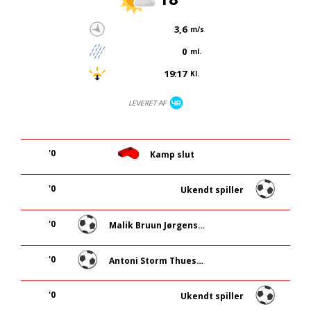
3,6
m/s
0
ml.
19:17
Kl.
LEVERET AF
'0
Kamp slut
'0
Ukendt spiller
'0
Malik Bruun Jørgensen
'0
Antoni Storm Thuesen
'0
Ukendt spiller