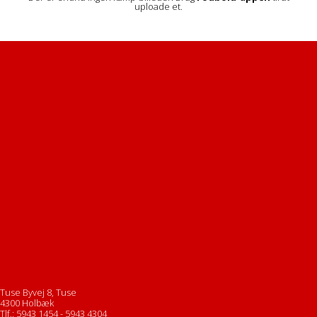
uploade et.
Tuse Byvej 8, Tuse
4300 Holbæk
Tlf.: 5943 1454 - 5943 4304