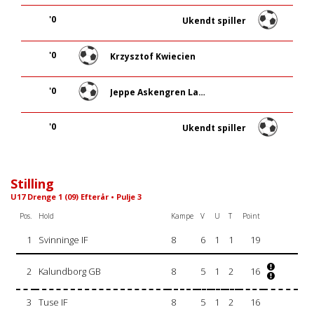
'0
Ukendt spiller
'0
Krzysztof Kwiecien
'0
Jeppe Askengren Larsen
'0
Ukendt spiller
Stilling
U17 Drenge 1 (09) Efterår • Pulje 3
Pos.
Hold
Kampe
V
U
T
Point
1
Svinninge IF
8
6
1
1
19
2
Kalundborg GB
8
5
1
2
16
3
Tuse IF
8
5
1
2
16