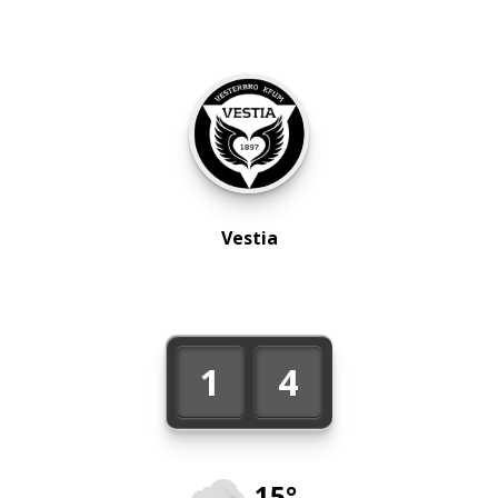
Vestia
1
4
15°