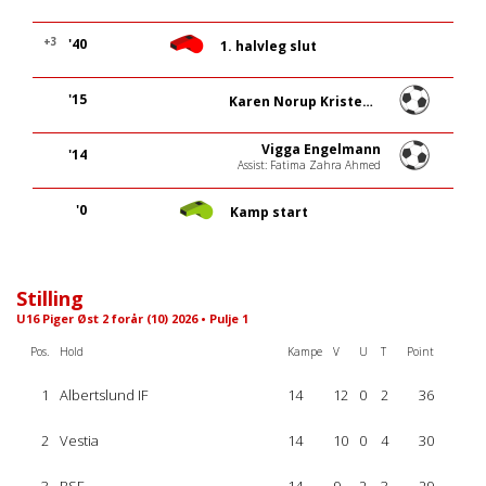
+3
'40
1. halvleg slut
'15
Karen Norup Kristensen
Vigga Engelmann
'14
Assist: Fatima Zahra Ahmed
'0
Kamp start
Stilling
U16 Piger Øst 2 forår (10) 2026 • Pulje 1
Pos.
Hold
Kampe
V
U
T
Point
1
Albertslund IF
14
12
0
2
36
2
Vestia
14
10
0
4
30