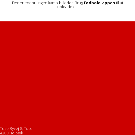
Der er endnu ingen kamp-billeder. Brug
Fodbold-appen
til at
uploade et.
Tuse Byvej 8, Tuse
4300 Holbæk