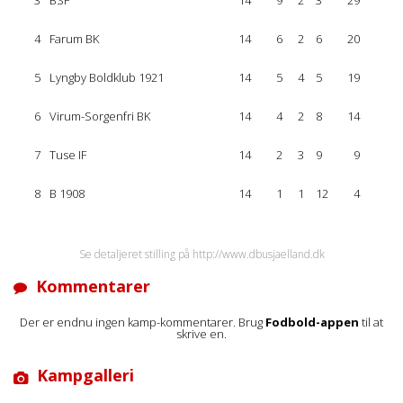
3
BSF
14
9
2
3
29
4
Farum BK
14
6
2
6
20
5
Lyngby Boldklub 1921
14
5
4
5
19
6
Virum-Sorgenfri BK
14
4
2
8
14
7
Tuse IF
14
2
3
9
9
8
B 1908
14
1
1
12
4
Se detaljeret stilling på http://www.dbusjaelland.dk
Kommentarer
Der er endnu ingen kamp-kommentarer. Brug
Fodbold-appen
til at
skrive en.
Kampgalleri