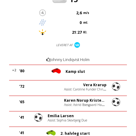
2,6
m/s
0
ml.
21:27
Kl.
LEVERET AF
Johnny Lindqvist Holm
+2
'80
Kamp slut
Vera Krarup
'72
Assist: Caroline Funder Christiansen
Karen Norup Kristensen
'65
Assist: Astrid Boesgaard Hansen
Emilia Larsen
'41
Assist: Sophia Skovbjerg Due
'41
2. halvleg start