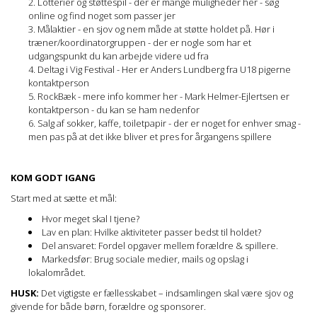
Lotterier og støttespil - der er mange muligheder her - søg
online og find noget som passer jer
Målaktier - en sjov og nem måde at støtte holdet på. Hør i
træner/koordinatorgruppen - der er nogle som har et
udgangspunkt du kan arbejde videre ud fra
Deltag i Vig Festival - Her er Anders Lundberg fra U18 pigerne
kontaktperson
RockBæk - mere info kommer her - Mark Helmer-Ejlertsen er
kontaktperson - du kan se ham nedenfor
Salg af sokker, kaffe, toiletpapir - der er noget for enhver smag -
men pas på at det ikke bliver et pres for årgangens spillere
KOM GODT IGANG
Start med at sætte et mål:
Hvor meget skal I tjene?
Lav en plan: Hvilke aktiviteter passer bedst til holdet?
Del ansvaret: Fordel opgaver mellem forældre & spillere.
Markedsfør: Brug sociale medier, mails og opslag i
lokalområdet.
HUSK:
Det vigtigste er fællesskabet – indsamlingen skal være sjov og
givende for både børn, forældre og sponsorer.