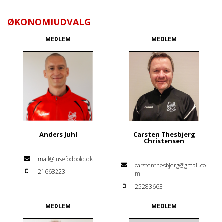
ØKONOMIUDVALG
MEDLEM
MEDLEM
Anders Juhl
Carsten Thesbjerg
Christensen
mail@tusefodbold.dk
carstenthesbjerg@gmail.co
21668223
m
25283663
MEDLEM
MEDLEM