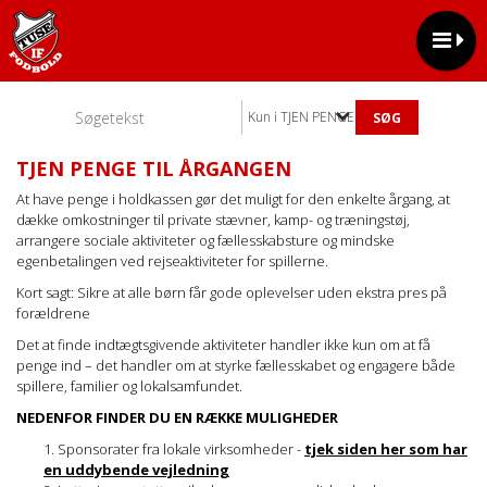
Kun i TJEN PENGE TIL ÅRGANGEN
TJEN PENGE TIL ÅRGANGEN
At have penge i holdkassen gør det muligt for den enkelte årgang, at
dække omkostninger til private stævner, kamp- og træningstøj,
arrangere sociale aktiviteter og fællesskabsture og mindske
egenbetalingen ved rejseaktiviteter for spillerne.
Kort sagt: Sikre at alle børn får gode oplevelser uden ekstra pres på
forældrene
Det at finde indtægtsgivende aktiviteter handler ikke kun om at få
penge ind – det handler om at styrke fællesskabet og engagere både
spillere, familier og lokalsamfundet.
NEDENFOR FINDER DU EN RÆKKE MULIGHEDER
Sponsorater fra lokale virksomheder -
tjek siden her som har
en uddybende vejledning