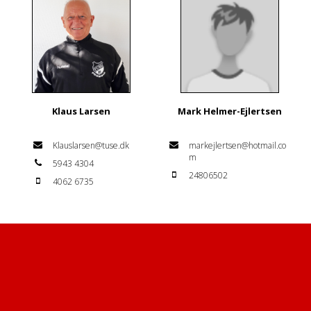
Klaus Larsen
Mark Helmer-Ejlertsen
Klauslarsen@tuse.dk
markejlertsen@hotmail.co
m
5943 4304
24806502
4062 6735