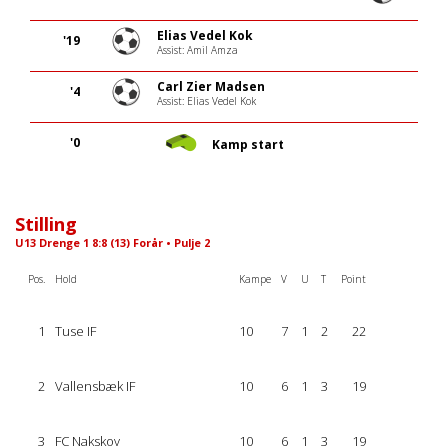
Elias Vedel Kok
'19
Assist: Amil Amza
Carl Zier Madsen
'4
Assist: Elias Vedel Kok
'0
Kamp start
Stilling
U13 Drenge 1 8:8 (13) Forår • Pulje 2
Pos.
Hold
Kampe
V
U
T
Point
1
Tuse IF
10
7
1
2
22
2
Vallensbæk IF
10
6
1
3
19
3
FC Nakskov
10
6
1
3
19