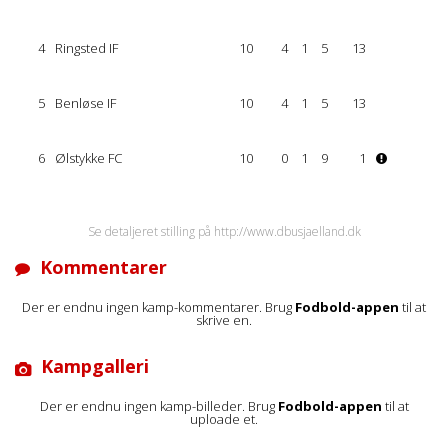
4
Ringsted IF
10
4
1
5
13
5
Benløse IF
10
4
1
5
13
6
Ølstykke FC
10
0
1
9
1
Se detaljeret stilling på http://www.dbusjaelland.dk
Kommentarer
Der er endnu ingen kamp-kommentarer. Brug
Fodbold-appen
til at
skrive en.
Kampgalleri
Der er endnu ingen kamp-billeder. Brug
Fodbold-appen
til at
uploade et.