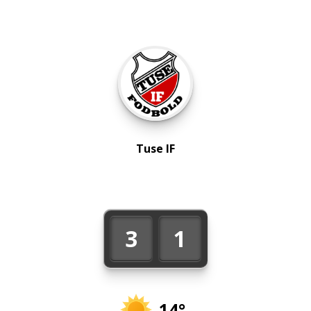
Tuse IF
3
1
14°