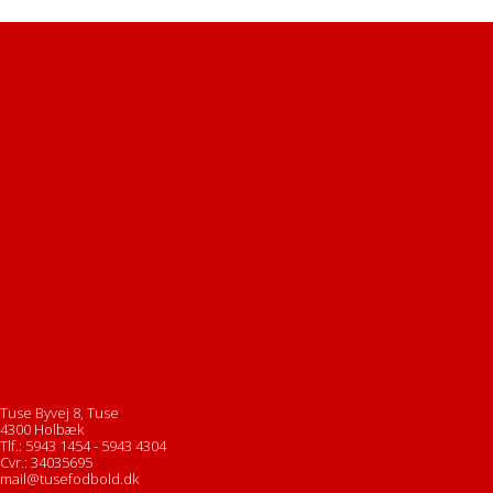
Tuse Byvej 8, Tuse
4300 Holbæk
Tlf.: 5943 1454 - 5943 4304
Cvr.: 34035695
mail@tusefodbold.dk