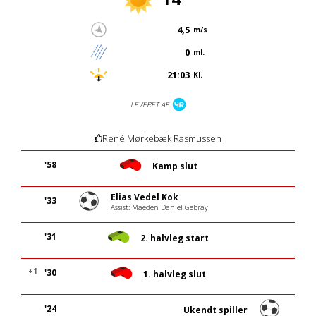
4,5
m/s
0
ml.
21:03
Kl.
LEVERET AF
René Mørkebæk Rasmussen
'58
Kamp slut
Elias Vedel Kok
'33
Assist: Maeden Daniel Gebray
'31
2. halvleg start
+1
'30
1. halvleg slut
'24
Ukendt spiller