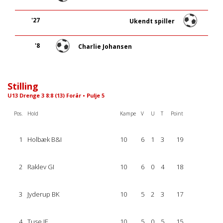
'27
Ukendt spiller
'8
Charlie Johansen
Stilling
U13 Drenge 3 8:8 (13) Forår • Pulje 5
Pos.
Hold
Kampe
V
U
T
Point
1
Holbæk B&I
10
6
1
3
19
2
Raklev GI
10
6
0
4
18
3
Jyderup BK
10
5
2
3
17
4
Tuse IF
10
5
0
5
15