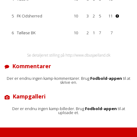
5
FK Odsherred
10
3
2
5
11
6
Tølløse BK
10
2
1
7
7
Se detaljeret stilling på http://www.dbusjaelland.dk
Kommentarer
Der er endnu ingen kamp-kommentarer. Brug
Fodbold-appen
til at
skrive en.
Kampgalleri
Der er endnu ingen kamp-billeder. Brug
Fodbold-appen
til at
uploade et.