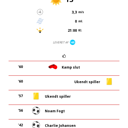
3,3
m/s
0
ml.
21:00
Kl.
LEVERET AF
'60
Kamp slut
'60
Ukendt spiller
'57
Ukendt spiller
'56
Noam Fogt
'42
Charlie Johansen