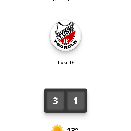
Tuse IF
3
1
13°