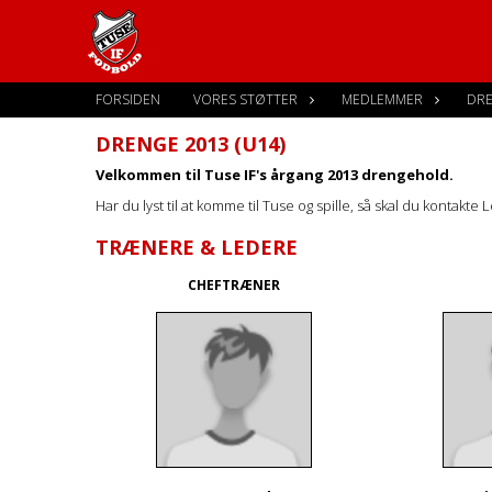
FORSIDEN
VORES STØTTER
MEDLEMMER
DR
DRENGE 2013 (U14)
Velkommen til Tuse IF's årgang 2013 drengehold.
Har du lyst til at komme til Tuse og spille, så skal du kontak
TRÆNERE & LEDERE
CHEFTRÆNER