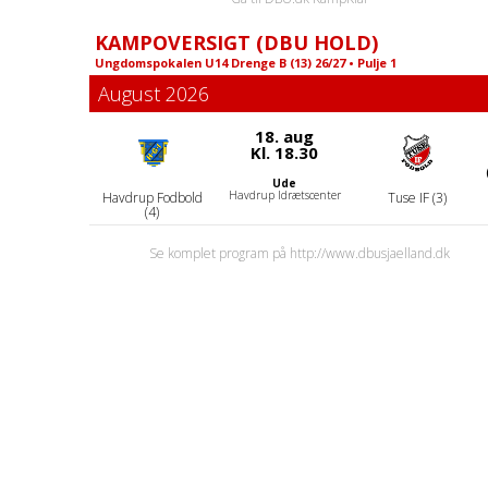
16.
Holbæk B&I - Tuse IF
SØNDAG
KAMPOVERSIGT (DBU HOLD)
På spillestedet
Kamp
Ungdomspokalen U14 Drenge B (13) 26/27 • Pulje 1
10:00
- 11:10
August 2026
18. aug
17.
Kl. 18.30
MANDAG
Foodtruck
Andet
Ude
Havdrup Idrætscenter
Havdrup Fodbold
Tuse IF (3)
17:30
- 19:30
(4)
Se komplet program på http://www.dbusjaelland.dk
18.
Udendørs træning
TIRSDAG
Den ny kunst (bane 5)
Træning
17:00
- 18:25
18.
TIRSDAG
Foodtruck
Andet
17:30
- 19:30