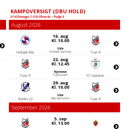
KAMPOVERSIGT (DBU HOLD)
U14 Drenge 1 (13) Efterår • Pulje 3
August 2026
16. aug
Kl. 10.00
Ude
Holbæk Sportsby
Holbæk B&I
Tuse IF
22. aug
Kl. 12.45
Hjemme
Tusehallen
Tuse IF
FC Nakskov
29. aug
Kl. 10.00
Ude
Røsnæshallen
Raklev GI
Tuse IF
September 2026
5. sep
Kl. 13.00