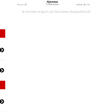
Hjemme
Tusehallen
Tuse IF
Ishøj IF (2)
13. sep
Se komplet program på http://www.dbusjaelland.dk
Kl. 12.00
Ude
Herlufsholm Stadion
Herlufsholm GF
Tuse IF
20. sep
Kl. 10.00
Hjemme
Tusehallen
Tuse IF
Holbæk B&I
26. sep
Kl. 11.00
Ude
OK+ stadion
FC Nakskov
Tuse IF
Oktober 2026
4. okt
Kl. 13.45
Hjemme
Tusehallen
Tuse IF
Raklev GI
10. okt
Kl. 13.30