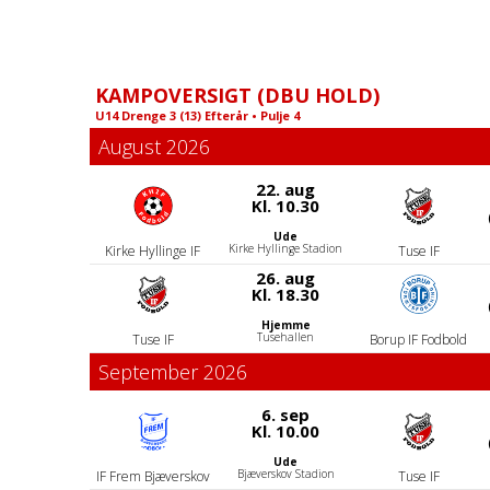
18.
Pokalturnering: Havdrup
TIRSDAG
Fodbold (4) - Tuse IF (3)
KAMPOVERSIGT (DBU HOLD)
Kamp
På spillestedet
U14 Drenge 3 (13) Efterår • Pulje 4
18:30
- 19:40
August 2026
22. aug
19.
Kl. 10.30
ONSDAG
Foodtruck
Andet
Ude
Kirke Hyllinge Stadion
Kirke Hyllinge IF
17:30
- 19:30
Tuse IF
26. aug
Kl. 18.30
Hjemme
20.
Udendørs træning
Tusehallen
Tuse IF
Borup IF Fodbold
TORSDAG
Bane 3 (græsbane til
venstre for stadion)
Træning
September 2026
17:30
- 19:00
6. sep
Kl. 10.00
20.
Ude
Foodtruck
Bjæverskov Stadion
IF Frem Bjæverskov
Tuse IF
TORSDAG