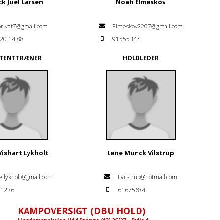
ck Juel Larsen
Noah Elmeskov
privat7@gmail.com
Elmeskov2207@gmail.com
 20 14 88
91555347
STENTTRÆNER
HOLDLEDER
Vishart Lykholt
Lene Munck Vilstrup
te.lykholt@gmail.com
Lvilstrup@hotmail.com
81236
61675684
KAMPOVERSIGT (DBU HOLD)
Ungdomspokalen U14 Drenge (13) 26/27 • Pulje 1