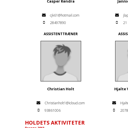
Casper Kendra
Janni
cjk61@hotmail.com
jla
28497890
21
ASSISTENTTRÆNER
ASSI
Christian Holt
Hjalte 
Christianholt1@icloud.com
Hjal
93861006
207
HOLDETS AKTIVITETER
Drenge 2013