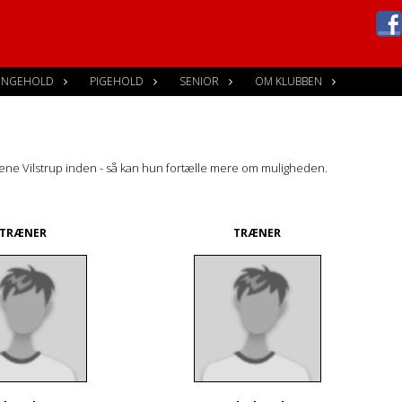
ENGEHOLD
PIGEHOLD
SENIOR
OM KLUBBEN
te Lene Vilstrup inden - så kan hun fortælle mere om muligheden.
TRÆNER
TRÆNER