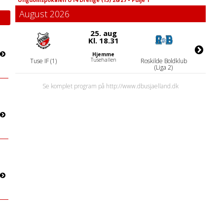
August 2026
25. aug
Kl. 18.31
Hjemme
Tusehallen
Tuse IF (1)
Roskilde Boldklub
(Liga 2)
Se komplet program på http://www.dbusjaelland.dk