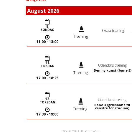
August 2026
9.
SØNDAG
Ekstra træning
Træning
11:00
- 13:00
11.
Udendørs træning
TIRSDAG
Den ny kunst (bane 5)
Træning
17:00
- 18:25
13.
Udendørs træning
TORSDAG
Bane 3 (græsbane til
venstre for stadion)
Træning
17:30
- 19:00
Gå til DBU.dk KampKlar