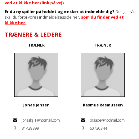
ved at klikke her (link på vej).
Er du ny spiller på holdet og ønsker at indmelde dig?
Dejligt - så
skal du forbi vores indmeldelsesside her,
som du finder ved at
klikke her.
TRÆNERE & LEDERE
TRÆNER
TRÆNER
Jonas Jensen
Rasmus Rasmussen
jonaskj_1@hotmail.com
braade@hotmail.com
31429399
60730344