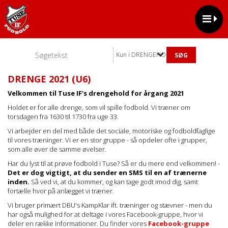
Kun i DRENGEHOLD
DRENGE 2021 (U6)
Velkommen til Tuse IF's drengehold for årgang 2021
Holdet er for alle drenge, som vil spille fodbold. Vi træner om
torsdagen fra 1630 til 1730 fra uge 33.
Vi arbejder en del med både det sociale, motoriske og fodboldfaglige
til vores træninger. Vi er en stor gruppe - så opdeler ofte i grupper,
som alle øver de samme øvelser.
Har du lyst til at prøve fodbold i Tuse? Så er du mere end velkommen! -
Det er dog vigtigt, at du sender en SMS til en af trænerne
inden.
Så ved vi, at du kommer, og kan tage godt imod dig, samt
fortælle hvor på anlægget vi træner.
Vi bruger primært DBU's KampKlar ift. træninger og stævner - men du
har også mulighed for at deltage i vores Facebook-gruppe, hvor vi
deler en række informationer. Du finder vores
Facebook-gruppe