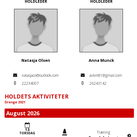
HOLDLEDER
HOLDLEDER
Natasja Olsen
Anna Munck
natasjaco@outlook.com
avkm81@gmail.com
22234007
26243142
HOLDETS AKTIVITETER
Drenge 2021
August 2026
13.
Træning
TORSDAG