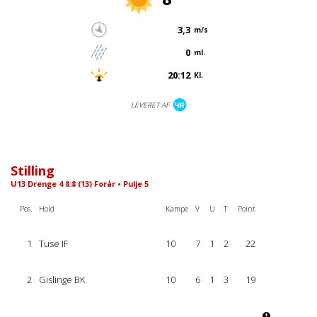
3,3
m/s
0
ml.
20:12
Kl.
LEVERET AF
Stilling
U13 Drenge 4 8:8 (13) Forår • Pulje 5
Pos.
Hold
Kampe
V
U
T
Point
1
Tuse IF
10
7
1
2
22
2
Gislinge BK
10
6
1
3
19