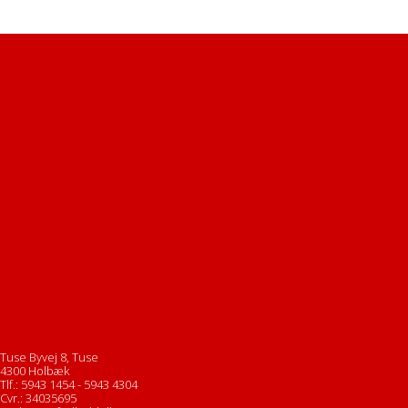
Tuse Byvej 8, Tuse
4300 Holbæk
Tlf.: 5943 1454 - 5943 4304
Cvr.: 34035695