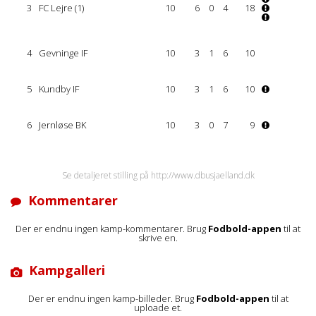
3
FC Lejre (1)
10
6
0
4
18
4
Gevninge IF
10
3
1
6
10
5
Kundby IF
10
3
1
6
10
6
Jernløse BK
10
3
0
7
9
Se detaljeret stilling på http://www.dbusjaelland.dk
Kommentarer
Der er endnu ingen kamp-kommentarer. Brug
Fodbold-appen
til at
skrive en.
Kampgalleri
Der er endnu ingen kamp-billeder. Brug
Fodbold-appen
til at
uploade et.