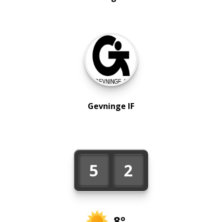
Gevninge IF
5
2
8°